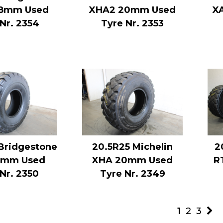
28mm Used
XHA2 20mm Used
X
Nr. 2354
Tyre Nr. 2353
Bridgestone
20.5R25 Michelin
2
5mm Used
XHA 20mm Used
R
Nr. 2350
Tyre Nr. 2349
1
2
3