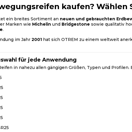
wegungsreifen kaufen? Wählen 
et ein breites Sortiment an
neuen und gebrauchten Erdbe
er Marken wie
Michelin
und
Bridgestone
sowie qualitativ h
le
.
ündung im Jahr
2001
hat sich OTREM zu einem weltweit ane
swahl für jede Anwendung
 Reifen in nahezu allen gängigen Größen, Typen und Profilen. 
5
25
25
25
25
5R25