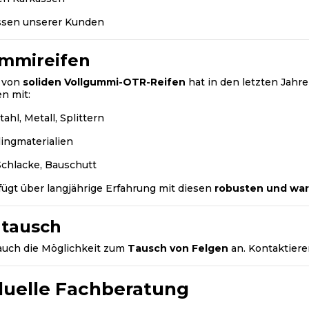
ssen unserer Kunden
ummireifen
z von
soliden Vollgummi-OTR-Reifen
hat in den letzten Jah
n mit:
tahl, Metall, Splittern
ingmaterialien
Schlacke, Bauschutt
gt über langjährige Erfahrung mit diesen
robusten und wa
ntausch
auch die Möglichkeit zum
Tausch von Felgen
an. Kontaktiere
duelle Fachberatung