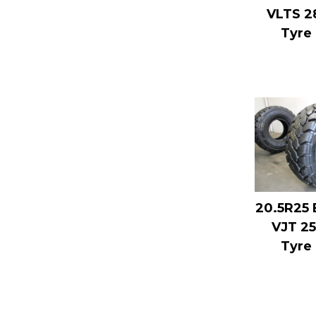
VLTS 
Tyre 
20.5R25 
VJT 2
Tyre 