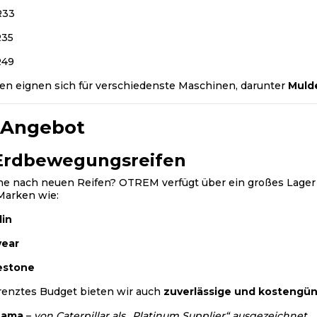
R33
R35
R49
en eignen sich für verschiedenste Maschinen, darunter
Mulde
 Angebot
Erdbewegungsreifen
he nach neuen Reifen? OTREM verfügt über ein großes Lage
Marken wie:
lin
ear
estone
renztes Budget bieten wir auch
zuverlässige und kostengün
hama
–
von Caterpillar als „Platinum Supplier“ ausgezeichnet