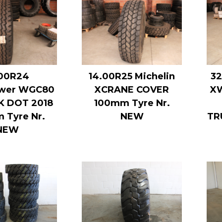
.00R24
14.00R25 Michelin
32
wer WGC80
XCRANE COVER
X
 K DOT 2018
100mm Tyre Nr.
 Tyre Nr.
NEW
TR
NEW