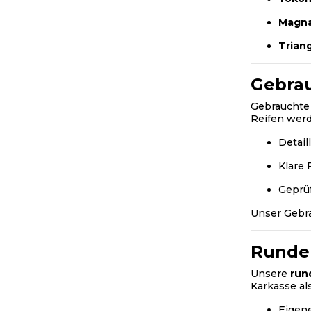
Magn
Trian
Gebra
Gebrauchte 
Reifen wer
Detail
Klare 
Geprü
Unser Gebr
Runder
Unsere
run
Karkasse al
Eigen