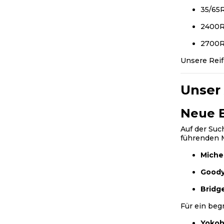
35/65
2400
2700
Unsere Reif
Unser
Neue 
Auf der Suc
führenden 
Miche
Goody
Bridg
Für ein beg
Yoko