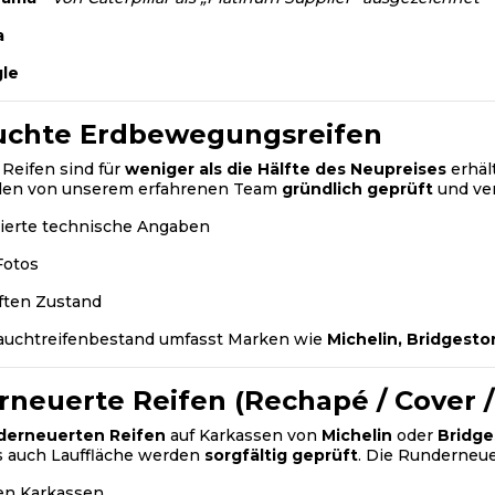
a
gle
uchte Erdbewegungsreifen
Reifen sind für
weniger als die Hälfte des Neupreises
erhäl
den von unserem erfahrenen Team
gründlich geprüft
und ver
lierte technische Angaben
Fotos
ften Zustand
auchtreifenbestand umfasst Marken wie
Michelin, Bridgest
neuerte Reifen (Rechapé / Cover /
derneuerten Reifen
auf Karkassen von
Michelin
oder
Bridg
s auch Lauffläche werden
sorgfältig geprüft
. Die Runderneue
en Karkassen