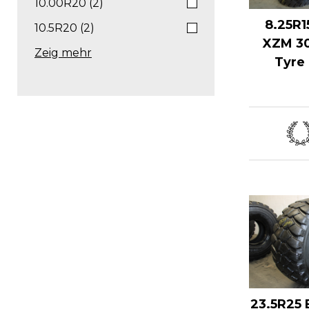
10.00R20 (2)
8.25R1
10.5R20 (2)
XZM 3
Zeig mehr
Tyre 
23.5R25 