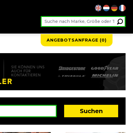
ANGEBOTSANFRAGE (
0
)