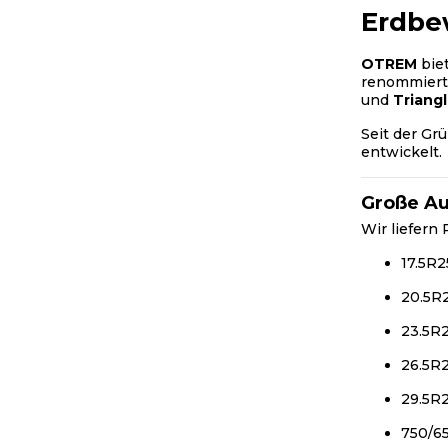
Erdbe
OTREM
biet
renommiert
und
Triang
Seit der Gr
entwickelt.
Große Au
Wir liefern
17.5R2
20.5R
23.5R
26.5R
29.5R
750/6