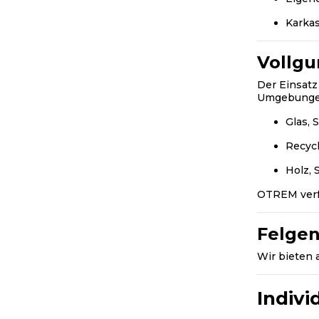
Karka
Vollg
Der Einsat
Umgebunge
Glas, S
Recycl
Holz, 
OTREM verfü
Felge
Wir bieten 
Indivi